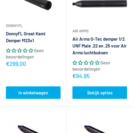
DONNYFL
AIR ARMS
DonnyFL Great Kami
Air Arms Q-Tec demper 1/2
Demper M23x1
UNF Male .22 en .25 voor Air
Geen
Arms luchtbuksen
beoordelingen
Geen
Actieprijs
€299,00
beoordelingen
Actieprijs
€94,95
In winkelwagen
Bekijk opties