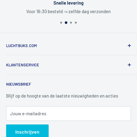
Snelle levering
Voor 16:30 besteld -> zelfde dag verzonden
LUCHTBUKS.COM
De Bascule VOF
KLANTENSERVICE
Utrechtlaan 9
4926 CK LAGE ZWALUWE
Contact
NIEUWSBRIEF
Informatie
Tel:
+31 6 345 30 448
Mail:
info@luchtbuks.com
Privacybeleid
Blijf op de hoogte van de laatste nieuwigheden en acties
Retour / terugbetaling
Jouw e-mailadres
Verzendbeleid
Search
Inschrijven