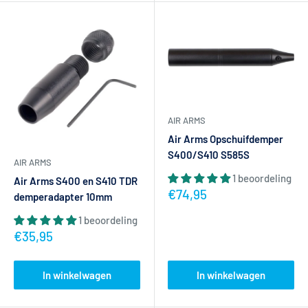
AIR ARMS
Air Arms Opschuifdemper
S400/S410 S585S
AIR ARMS
1 beoordeling
Air Arms S400 en S410 TDR
Actieprijs
€74,95
demperadapter 10mm
1 beoordeling
Actieprijs
€35,95
In winkelwagen
In winkelwagen