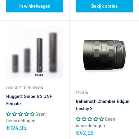
In winkelwagen
Bekijk opties
HUGGETT PRECISION
EDGUN
Huggett Snipe 1/2 UNF
Behemoth Chamber Edgun
Female
Leshiy 2
Geen
Geen
beoordelingen
beoordelingen
Actieprijs
€124,95
Actieprijs
€42,95