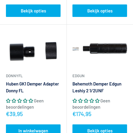
Bekijk opties
Bekijk opties
DONNYFL
EDGUN
Huben GK1 Demper Adapter
Behemoth Demper Edgun
Donny FL
Leshiy 2 1/2UNF
Geen
Geen
beoordelingen
beoordelingen
Actieprijs
Actieprijs
€39,95
€174,95
In winkelwagen
Bekijk opties