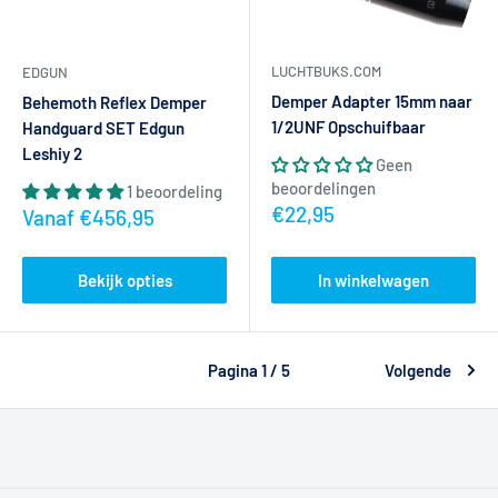
LUCHTBUKS.COM
EDGUN
Demper Adapter 15mm naar
Behemoth Reflex Demper
1/2UNF Opschuifbaar
Handguard SET Edgun
Leshiy 2
Geen
beoordelingen
1 beoordeling
Actieprijs
€22,95
Actieprijs
Vanaf €456,95
Bekijk opties
In winkelwagen
Pagina 1 / 5
Volgende