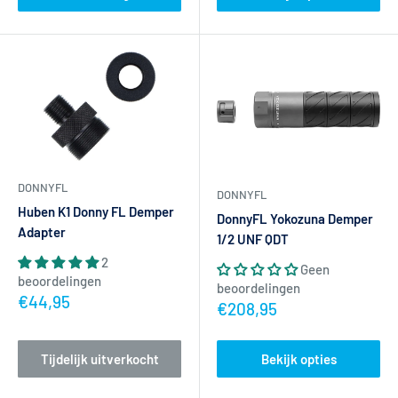
DONNYFL
DONNYFL
Huben K1 Donny FL Demper
DonnyFL Yokozuna Demper
Adapter
1/2 UNF QDT
2
Geen
beoordelingen
beoordelingen
Actieprijs
€44,95
Actieprijs
€208,95
Tijdelijk uitverkocht
Bekijk opties