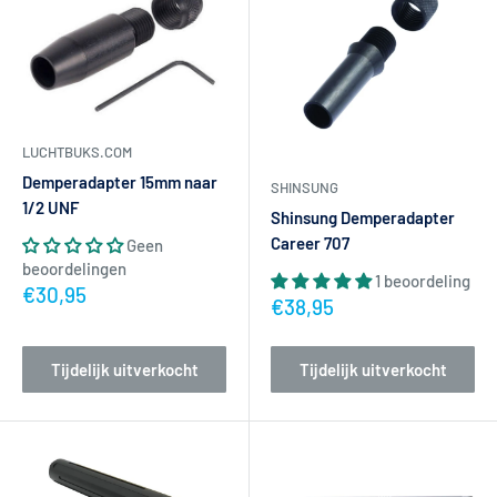
LUCHTBUKS.COM
Demperadapter 15mm naar
SHINSUNG
1/2 UNF
Shinsung Demperadapter
Career 707
Geen
beoordelingen
1 beoordeling
Actieprijs
€30,95
Actieprijs
€38,95
Tijdelijk uitverkocht
Tijdelijk uitverkocht