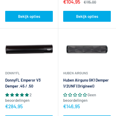
Actieprijs
€104,95
Normale
€115,00
prijs
Bekijk opties
Bekijk opties
DONNYFL
HUBEN AIRGUNS
DonnyFL Emperor V3
Huben Airguns GK1 Demper
Demper .45 / .50
1/2UNF (Origineel)
2
Geen
beoordelingen
beoordelingen
Actieprijs
Actieprijs
€284,95
€146,95