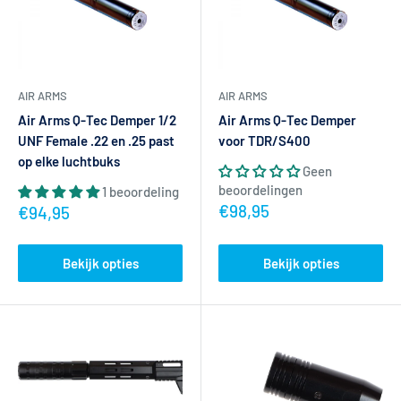
AIR ARMS
AIR ARMS
Air Arms Q-Tec Demper 1/2
Air Arms Q-Tec Demper
UNF Female .22 en .25 past
voor TDR/S400
op elke luchtbuks
Geen
beoordelingen
1 beoordeling
Actieprijs
€98,95
Actieprijs
€94,95
Bekijk opties
Bekijk opties