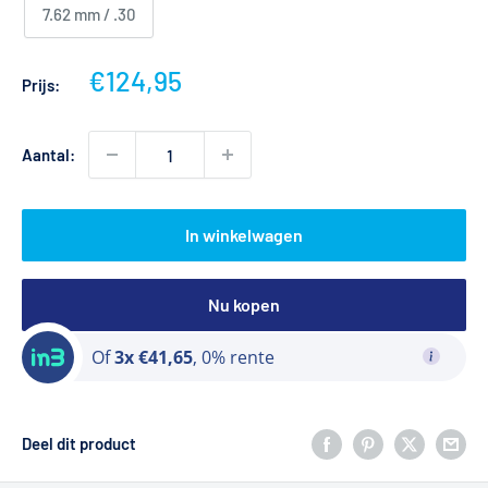
7.62 mm / .30
Actieprijs
€124,95
Prijs:
Aantal:
In winkelwagen
Nu kopen
Of
3x €41,65
, 0% rente
Deel dit product