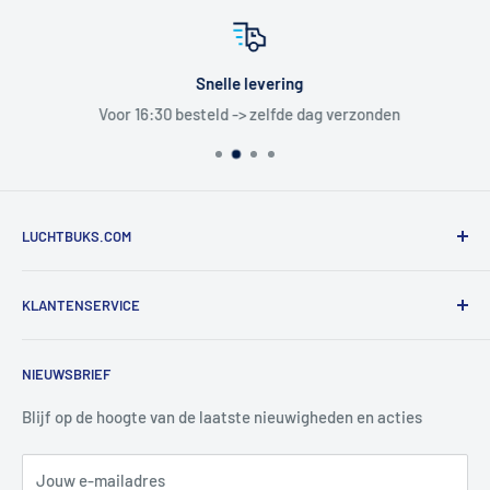
Snelle levering
Voor 16:30 besteld -> zelfde dag verzonden
LUCHTBUKS.COM
De Bascule VOF
KLANTENSERVICE
Utrechtlaan 9
4926 CK LAGE ZWALUWE
Contact
NIEUWSBRIEF
Informatie
Tel:
+31 6 345 30 448
Mail:
info@luchtbuks.com
Privacybeleid
Blijf op de hoogte van de laatste nieuwigheden en acties
Retour / terugbetaling
Jouw e-mailadres
Verzendbeleid