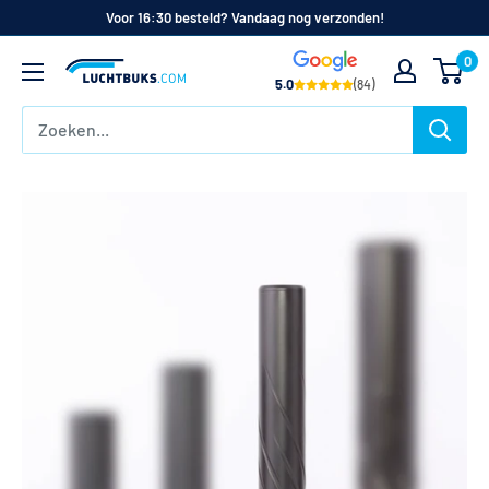
Naar
Voor 16:30 besteld? Vandaag nog verzonden!
de
0
Luchtbuks.com
inhoud
5.0
(84)