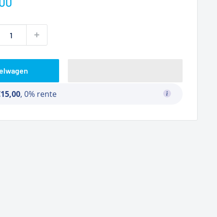
prijs
00
kelwagen
€15,00
, 0% rente