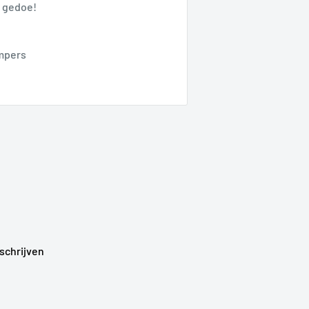
r gedoe!
empers
schrijven