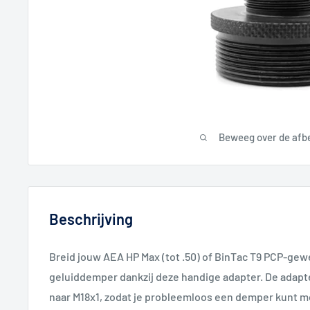
Beweeg over de afb
Beschrijving
Breid jouw AEA HP Max (tot .50) of BinTac T9 PCP-ge
geluiddemper dankzij deze handige adapter. De adapte
naar M18x1, zodat je probleemloos een demper kunt m