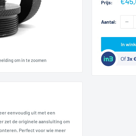
Actie
€45,
Prijs:
Aantal:
In win
Of
3x 
eelding om in te zoomen
weer eenvoudig uit met een
r zet de originele aansluiting om
onteren. Perfect voor wie meer