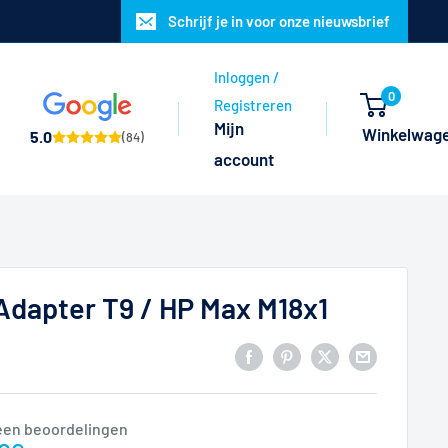
Schrijf je in voor onze nieuwsbrief
Inloggen /
0
Registreren
Mijn
Winkelwag
5.0
(84)
account
dapter T9 / HP Max M18x1
een beoordelingen