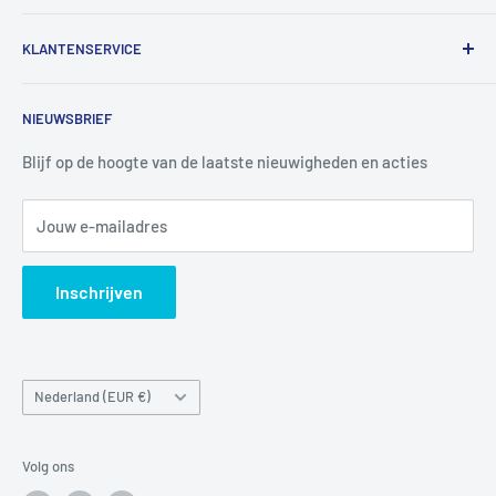
De Bascule VOF
KLANTENSERVICE
Utrechtlaan 9
4926 CK LAGE ZWALUWE
Contact
NIEUWSBRIEF
Informatie
Tel:
+31 6 345 30 448
Mail:
info@luchtbuks.com
Privacybeleid
Blijf op de hoogte van de laatste nieuwigheden en acties
Retour / terugbetaling
Jouw e-mailadres
Verzendbeleid
Search
Inschrijven
Land/regio
Nederland (EUR €)
Volg ons