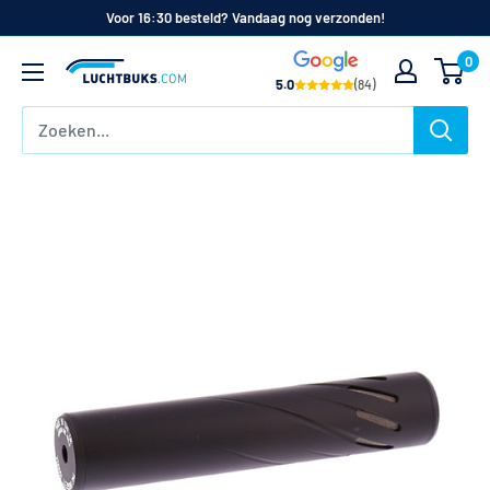
Naar
Voor 16:30 besteld? Vandaag nog verzonden!
de
0
Luchtbuks.com
inhoud
5.0
(84)