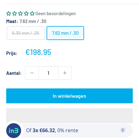
Geen beoordelingen
Maat:
7.62 mm / .30
6.35 mm / .25
7.62 mm / .30
Actieprijs
€198,95
Prijs:
Aantal:
In winkelwagen
Of
3x €66.32
, 0% rente