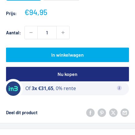
Actieprijs
€94,95
Prijs:
Aantal:
In winkelwagen
Nu kopen
Of
3x €31,65
, 0% rente
Deel dit product