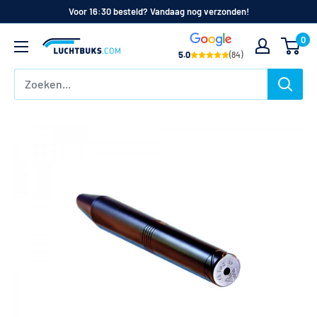
Naar
Voor 16:30 besteld? Vandaag nog verzonden!
de
0
Luchtbuks.com
inhoud
5.0
(84)