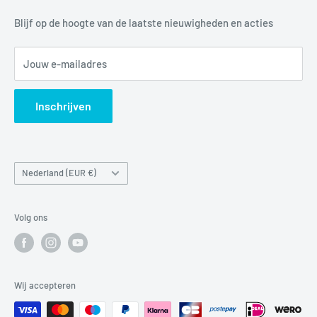
Tel:
+31 6 345 30 448
Mail:
info@luchtbuks.com
Privacybeleid
Blijf op de hoogte van de laatste nieuwigheden en acties
Retour / terugbetaling
Jouw e-mailadres
Verzendbeleid
Search
Inschrijven
Land/regio
Nederland (EUR €)
Volg ons
Wij accepteren