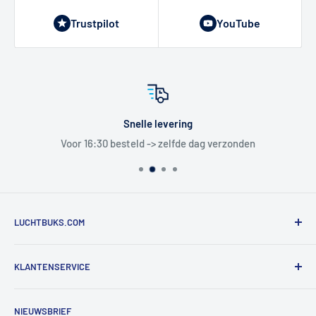
Trustpilot
YouTube
Snelle levering
Voor 16:30 besteld -> zelfde dag verzonden
LUCHTBUKS.COM
De Bascule VOF
KLANTENSERVICE
Utrechtlaan 9
4926 CK LAGE ZWALUWE
Contact
NIEUWSBRIEF
Informatie