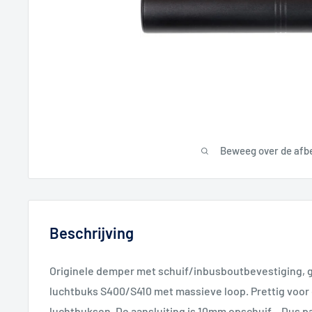
Beweeg over de afb
Beschrijving
Originele demper met schuif/inbusboutbevestiging, g
luchtbuks S400/S410 met massieve loop. Prettig voor 
luchtbuksen. De aansluiting is 10mm opschuif... Dus p