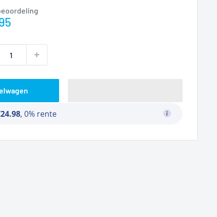
beoordeling
prijs
95
kelwagen
€24.98
, 0% rente