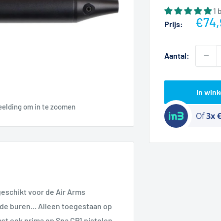
1 
Actie
€74,
Prijs:
Aantal:
In win
eelding om in te zoomen
Of
3x 
eschikt voor de Air Arms
de buren... Alleen toegestaan op
ast ook prima op Spa CP1 pistolen.