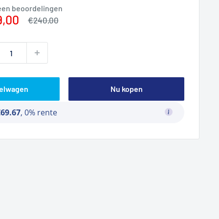
een beoordelingen
prijs
9,00
Normale
€240,00
prijs
kelwagen
Nu kopen
€69.67
, 0% rente