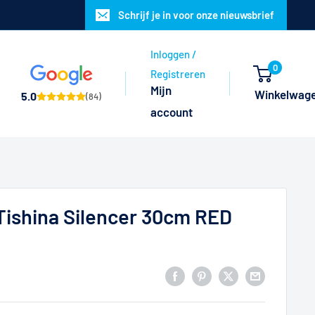
Schrijf je in voor onze nieuwsbrief
Inloggen /
0
Registreren
Mijn
Winkelwag
5.0
(84)
account
 Tishina Silencer 30cm RED