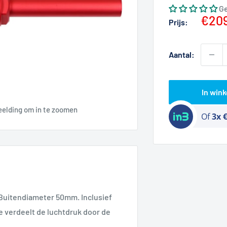
G
Actie
€20
Prijs:
Aantal:
In win
eelding om in te zoomen
Of
3x 
 Buitendiameter 50mm. Inclusief
e verdeelt de luchtdruk door de