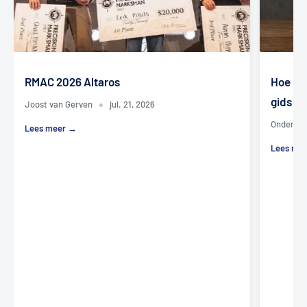
RMAC 2026 Altaros
Hoe on
gids vo
Joost van Gerven
jul. 21, 2026
Onderho
Lees meer →
Lees me