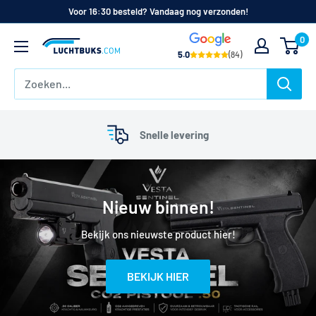
Naar
Voor 16:30 besteld? Vandaag nog verzonden!
de
0
Luchtbuks
inhoud
5.0
(84)
kopen
|
Luchtbuksen,
luchtpistolen
Snelle levering
en
accessoires
Nieuw binnen!
Bekijk ons nieuwste product hier!
BEKIJK HIER