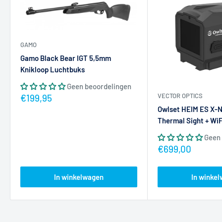
GAMO
Gamo Black Bear IGT 5,5mm
Knikloop Luchtbuks
Geen beoordelingen
VECTOR OPTICS
Actieprijs
€199,95
Owlset HEIM ES X-N
Thermal Sight + WiF
Geen 
Actieprijs
€699,00
In winkelwagen
In winke