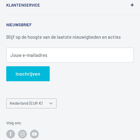
KLANTENSERVICE
Utrechtlaan 9
4926 CK LAGE ZWALUWE
Contact
NIEUWSBRIEF
Informatie
Tel:
+31 6 345 30 448
Mail:
info@luchtbuks.com
Privacybeleid
Blijf op de hoogte van de laatste nieuwigheden en acties
Retour / terugbetaling
Jouw e-mailadres
Verzendbeleid
Search
Inschrijven
Land/regio
Nederland (EUR €)
Volg ons