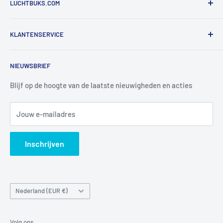
LUCHTBUKS.COM
De Bascule VOF
KLANTENSERVICE
Utrechtlaan 9
4926 CK LAGE ZWALUWE
Contact
NIEUWSBRIEF
Informatie
Tel:
+31 6 345 30 448
Mail:
info@luchtbuks.com
Privacybeleid
Blijf op de hoogte van de laatste nieuwigheden en acties
Retour / terugbetaling
Jouw e-mailadres
Verzendbeleid
Search
Inschrijven
Land/regio
Nederland (EUR €)
Volg ons