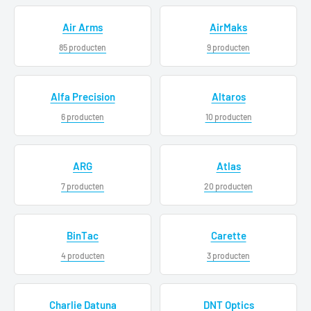
Air Arms
AirMaks
85 producten
9 producten
Alfa Precision
Altaros
6 producten
10 producten
ARG
Atlas
7 producten
20 producten
BinTac
Carette
4 producten
3 producten
Charlie Datuna
DNT Optics