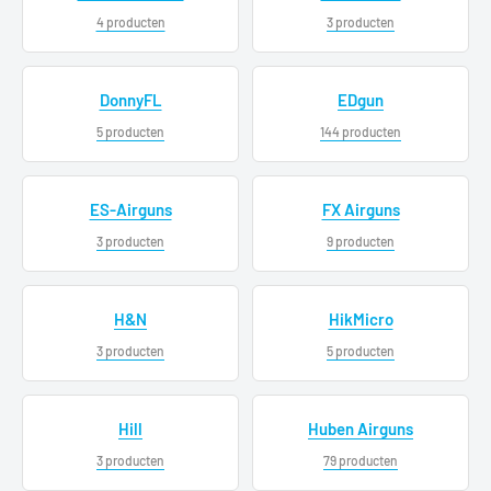
4 producten
3 producten
DonnyFL
EDgun
5 producten
144 producten
ES-Airguns
FX Airguns
3 producten
9 producten
H&N
HikMicro
3 producten
5 producten
Hill
Huben Airguns
3 producten
79 producten