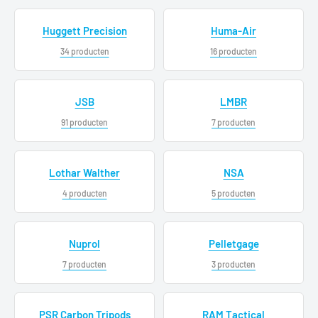
Huggett Precision
Huma-Air
34 producten
16 producten
JSB
LMBR
91 producten
7 producten
Lothar Walther
NSA
4 producten
5 producten
Nuprol
Pelletgage
7 producten
3 producten
PSR Carbon Tripods
RAM Tactical