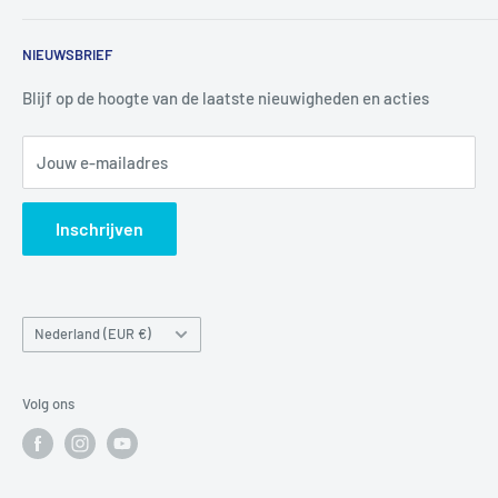
4926 CK LAGE ZWALUWE
Contact
NIEUWSBRIEF
Informatie
Tel:
+31 6 345 30 448
Mail:
info@luchtbuks.com
Privacybeleid
Blijf op de hoogte van de laatste nieuwigheden en acties
Retour / terugbetaling
Jouw e-mailadres
Verzendbeleid
Search
Inschrijven
Land/regio
Nederland (EUR €)
Volg ons