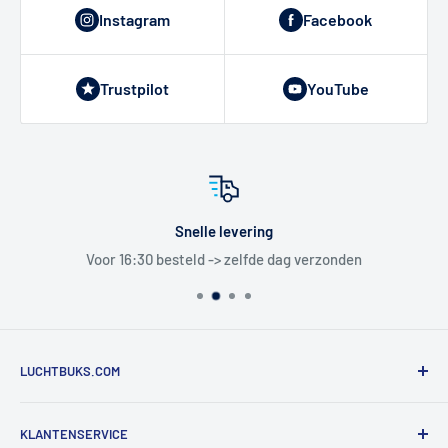
Instagram
Facebook
Trustpilot
YouTube
Snelle levering
Voor 16:30 besteld -> zelfde dag verzonden
LUCHTBUKS.COM
De Bascule VOF
KLANTENSERVICE
Utrechtlaan 9