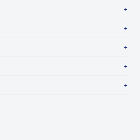
+
+
+
+
+