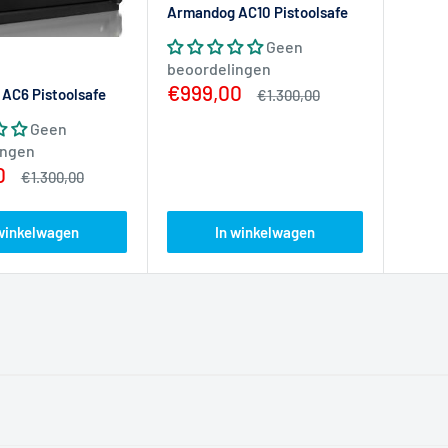
Armandog AC10 Pistoolsafe
Geen
beoordelingen
Actieprijs
€999,00
AC6 Pistoolsafe
Normale
€1.300,00
prijs
Geen
ingen
ijs
0
Normale
€1.300,00
prijs
 winkelwagen
In winkelwagen