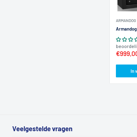
ARMANDOG
Armandog 
beoordel
Actiepr
€999,0
In
Veelgestelde vragen