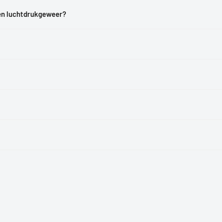
een luchtdrukgeweer?
?