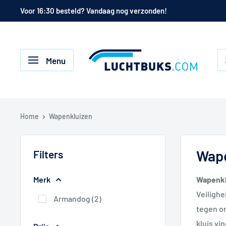
Naar
Voor 16:30 besteld? Vandaag nog verzonden!
de
inhoud
Luchtbuks.com
Menu
Home
Wapenkluizen
Wape
Filters
Merk
Wapenkl
Veiligh
Armandog (2)
tegen on
kluis vi