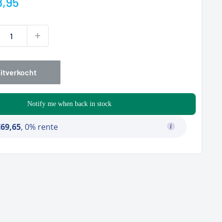
prijs
,95
 uitverkocht
Notify me when back in stock
€69,65
, 0% rente