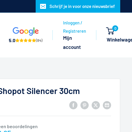
Schrijf je in voor onze nieuwsbrief
Inloggen /
0
Registreren
Mijn
Winkelwag
5.0
(84)
account
 Shopot Silencer 30cm
een beoordelingen