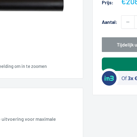
Actie
€208
Prijs:
Aantal:
Tijdelijk
eelding om in te zoomen
Of
3x 
 uitvoering voor maximale