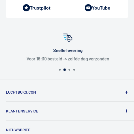
Trustpilot
YouTube
Snelle levering
Voor 16:30 besteld -> zelfde dag verzonden
LUCHTBUKS.COM
De Bascule VOF
KLANTENSERVICE
Utrechtlaan 9
4926 CK LAGE ZWALUWE
Contact
NIEUWSBRIEF
Informatie
Tel:
+31 6 345 30 448