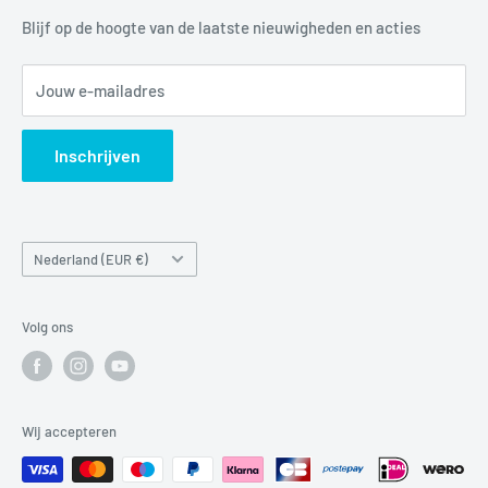
Mail:
info@luchtbuks.com
Privacybeleid
Blijf op de hoogte van de laatste nieuwigheden en acties
Retour / terugbetaling
Jouw e-mailadres
Verzendbeleid
Search
Inschrijven
Land/regio
Nederland (EUR €)
Volg ons
Wij accepteren