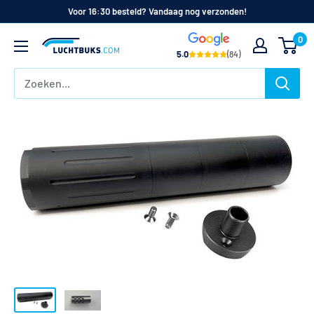
Naar
Voor 16:30 besteld? Vandaag nog verzonden!
de
0
Luchtbuks.com
inhoud
5.0
(84)