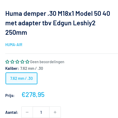
Huma demper .30 M18x1 Model 50 40
met adapter tbv Edgun Leshiy2
250mm
HUMA-AIR
Geen beoordelingen
Kaliber:
7.62 mm / .30
7.62 mm / .30
Actieprijs
€278,95
Prijs:
Aantal: