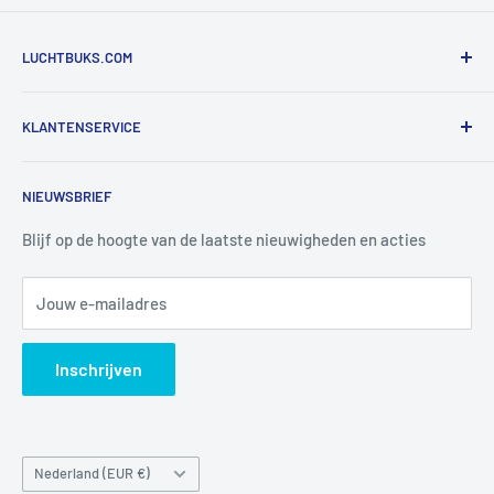
LUCHTBUKS.COM
De Bascule VOF
KLANTENSERVICE
Utrechtlaan 9
4926 CK LAGE ZWALUWE
Contact
NIEUWSBRIEF
Informatie
Tel:
+31 6 345 30 448
Mail:
info@luchtbuks.com
Privacybeleid
Blijf op de hoogte van de laatste nieuwigheden en acties
Retour / terugbetaling
Jouw e-mailadres
Verzendbeleid
Search
Inschrijven
Land/regio
Nederland (EUR €)