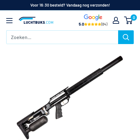
Naar
Voor 16:30 besteld? Vandaag nog verzonden!
de
0
Luchtbuks.com
inhoud
5.0
(84)