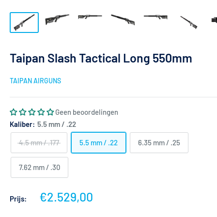
Taipan Slash Tactical Long 550mm
TAIPAN AIRGUNS
Geen beoordelingen
Kaliber:
5.5 mm / .22
4.5 mm / .177
5.5 mm / .22
6.35 mm / .25
7.62 mm / .30
Actieprijs
€2.529,00
Prijs: