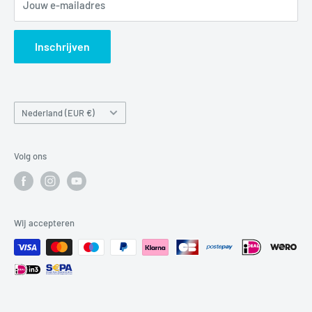
Jouw e-mailadres
Verzendbeleid
Search
Inschrijven
Land/regio
Nederland (EUR €)
Volg ons
Wij accepteren