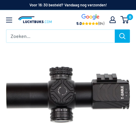
Naar
Voor 16:30 besteld? Vandaag nog verzonden!
de
0
Luchtbuks.com
inhoud
5.0
(84)