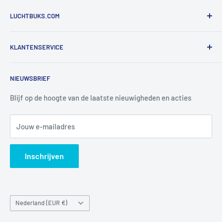
LUCHTBUKS.COM
De Bascule VOF
KLANTENSERVICE
Utrechtlaan 9
4926 CK LAGE ZWALUWE
Contact
NIEUWSBRIEF
Informatie
Tel:
+31 6 345 30 448
Mail:
info@luchtbuks.com
Privacybeleid
Blijf op de hoogte van de laatste nieuwigheden en acties
Retour / terugbetaling
Jouw e-mailadres
Verzendbeleid
Search
Inschrijven
Land/regio
Nederland (EUR €)