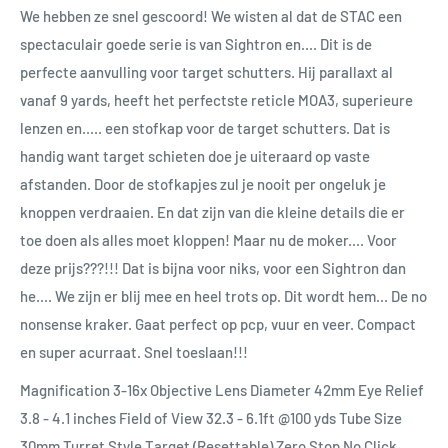
We hebben ze snel gescoord! We wisten al dat de STAC een
spectaculair goede serie is van Sightron en.... Dit is de
perfecte aanvulling voor target schutters. Hij parallaxt al
vanaf 9 yards, heeft het perfectste reticle MOA3, superieure
lenzen en..... een stofkap voor de target schutters. Dat is
handig want target schieten doe je uiteraard op vaste
afstanden. Door de stofkapjes zul je nooit per ongeluk je
knoppen verdraaien. En dat zijn van die kleine details die er
toe doen als alles moet kloppen! Maar nu de moker.... Voor
deze prijs???!!! Dat is bijna voor niks, voor een Sightron dan
he.... We zijn er blij mee en heel trots op. Dit wordt hem... De no
nonsense kraker. Gaat perfect op pcp, vuur en veer. Compact
en super acurraat. Snel toeslaan!!!
Magnification 3-16x Objective Lens Diameter 42mm Eye Relief
3.8 - 4.1 inches Field of View 32.3 - 6.1ft @100 yds Tube Size
30mm Turret Style Target (Resettable) Zero Stop No Click