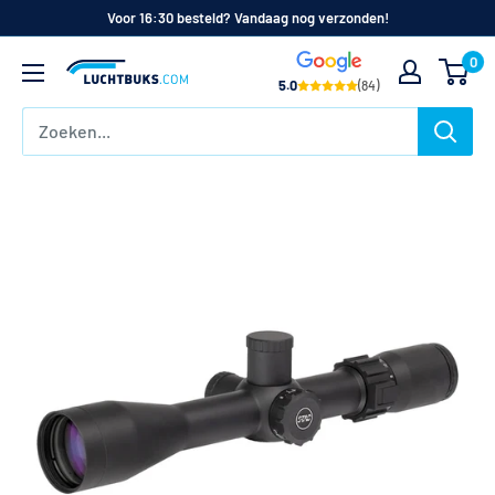
Naar
Voor 16:30 besteld? Vandaag nog verzonden!
de
0
Luchtbuks.com
inhoud
5.0
(84)