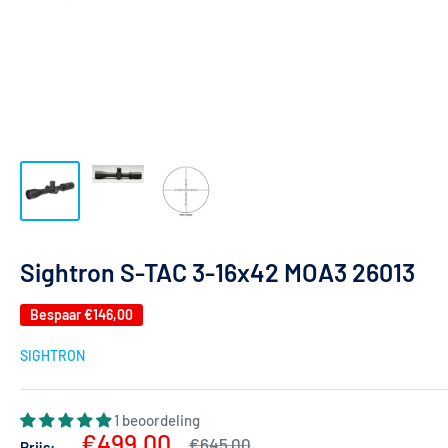
Sightron S-TAC 3-16x42 MOA3 26013
Bespaar
€146,00
SIGHTRON
1 beoordeling
Actieprijs
€499,00
Normale
€645,00
Prijs: