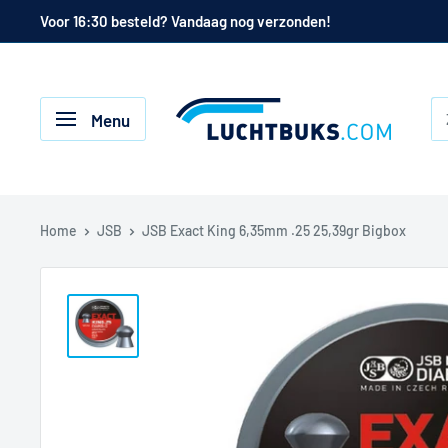
Naar
Voor 16:30 besteld? Vandaag nog verzonden!
de
inhoud
Luchtbuks.com
Menu
Home
JSB
JSB Exact King 6,35mm .25 25,39gr Bigbox