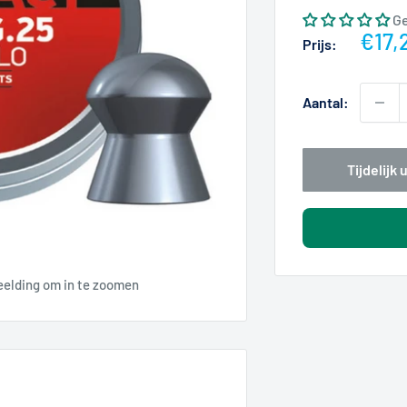
G
Actie
€17,
Prijs:
Aantal:
Tijdelijk
eelding om in te zoomen