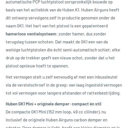
automatische PCP luchtpistool oorspronkelijk bouwde op
basis van het actieblok van de Huben K1. Huben Airguns heeft
dit ontwerp vervolgens zelf in productie genomen onder de
naam GK1. Het hart van het pistool is een gepatenteerd
hamerloos ventielsysteem
: zonder hamer, dus zonder
terugslag tussen schoten. Dat maakt de GK1 een van de
weinige luchtpistolen die écht semi-automatisch schiet: elke
druk op de trekker geeft een nieuw schot, zonder dat u het
pistool opnieuw hoeft te spannen.
Het vermogen stelt u zelf eenvoudig af met een inbussleutel
via de verstelschroef in de greep: van laag ingesteld vermogen
tot vol vermogen voor langere afstanden of rattenbestrijding.
Huben GK1 Mini + originele demper: compact én stil
De compacte GK1 Mini (152 mm loop, 49 cc cilinder), nu
inclusief de originele Huben Airguns carbon demper en
adapter. Deze demper is licht, heeft een kleine diameter en is