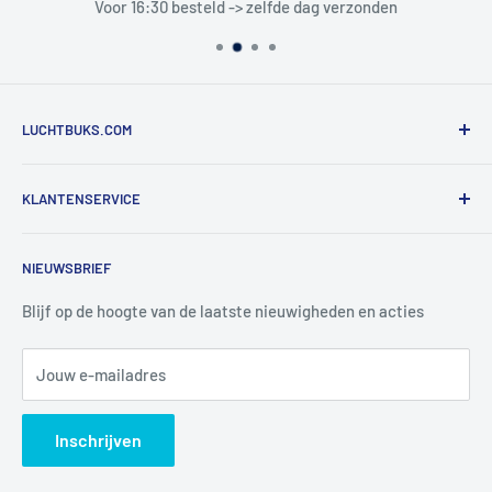
Voor 16:30 besteld -> zelfde dag verzonden
LUCHTBUKS.COM
De Bascule VOF
KLANTENSERVICE
Utrechtlaan 9
4926 CK LAGE ZWALUWE
Contact
NIEUWSBRIEF
Informatie
Tel:
+31 6 345 30 448
Mail:
info@luchtbuks.com
Privacybeleid
Blijf op de hoogte van de laatste nieuwigheden en acties
Retour / terugbetaling
Jouw e-mailadres
Verzendbeleid
Search
Inschrijven