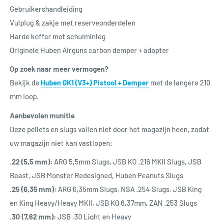
Gebruikershandleiding
Vulplug & zakje met reserveonderdelen
Harde koffer met schuiminleg
Originele Huben Airguns carbon demper + adapter
Op zoek naar meer vermogen?
Bekijk de
Huben GK1 (V3+) Pistool + Demper
met de langere 210
mm loop.
Aanbevolen munitie
Deze pellets en slugs vallen niet door het magazijn heen, zodat
uw magazijn niet kan vastlopen:
.22 (5,5 mm):
ARG 5,5mm Slugs, JSB KO .216 MKII Slugs, JSB
Beast, JSB Monster Redesigned, Huben Peanuts Slugs
.25 (6,35 mm):
ARG 6,35mm Slugs, NSA .254 Slugs, JSB King
en King Heavy/Heavy MKII, JSB KO 6,37mm, ZAN .253 Slugs
.30 (7,62 mm):
JSB .30 Light en Heavy