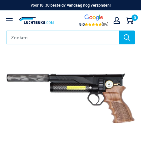
Naar
Voor 16:30 besteld? Vandaag nog verzonden!
de
0
Luchtbuks.com
inhoud
5.0
(84)