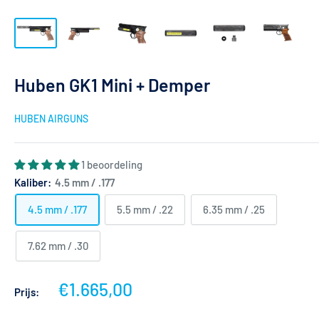
Huben GK1 Mini + Demper
HUBEN AIRGUNS
1 beoordeling
Kaliber:
4.5 mm / .177
4.5 mm / .177
5.5 mm / .22
6.35 mm / .25
7.62 mm / .30
Actieprijs
€1.665,00
Prijs: