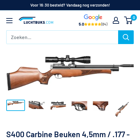
Naar
Voor 16:30 besteld? Vandaag nog verzonden!
de
0
Luchtbuks.com
inhoud
5.0
(84)
S400 Carbine Beuken 4,5mm / .177 -