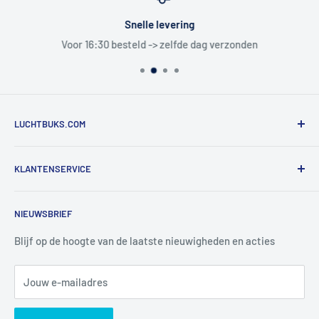
Snelle levering
Voor 16:30 besteld -> zelfde dag verzonden
LUCHTBUKS.COM
De Bascule VOF
KLANTENSERVICE
Utrechtlaan 9
4926 CK LAGE ZWALUWE
Contact
NIEUWSBRIEF
Informatie
Tel:
+31 6 345 30 448
Mail:
info@luchtbuks.com
Privacybeleid
Blijf op de hoogte van de laatste nieuwigheden en acties
Retour / terugbetaling
Jouw e-mailadres
Verzendbeleid
Search