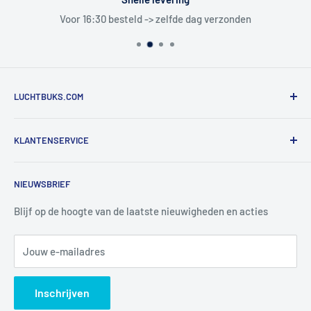
Voor 16:30 besteld -> zelfde dag verzonden
LUCHTBUKS.COM
De Bascule VOF
KLANTENSERVICE
Utrechtlaan 9
4926 CK LAGE ZWALUWE
Contact
NIEUWSBRIEF
Informatie
Tel:
+31 6 345 30 448
Mail:
info@luchtbuks.com
Privacybeleid
Blijf op de hoogte van de laatste nieuwigheden en acties
Retour / terugbetaling
Jouw e-mailadres
Verzendbeleid
Search
Inschrijven