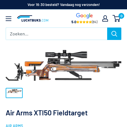
Naar
Voor 16:30 besteld? Vandaag nog verzonden!
de
0
Luchtbuks.com
inhoud
5.0
(84)
Air Arms XTI50 Fieldtarget
AIR ARMS