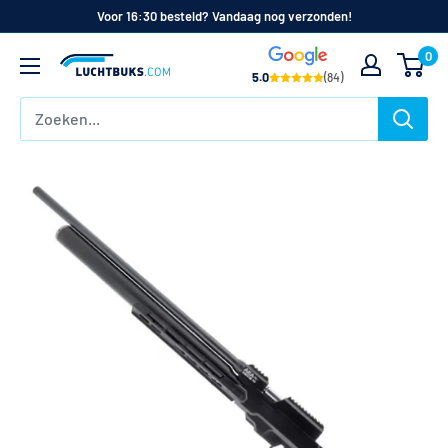
Naar
Voor 16:30 besteld? Vandaag nog verzonden!
de
0
Luchtbuks.com
inhoud
5.0
(84)