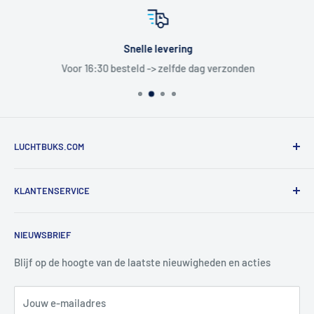
Snelle levering
Voor 16:30 besteld -> zelfde dag verzonden
LUCHTBUKS.COM
De Bascule VOF
KLANTENSERVICE
Utrechtlaan 9
4926 CK LAGE ZWALUWE
Contact
NIEUWSBRIEF
Informatie
Tel:
+31 6 345 30 448
Mail:
info@luchtbuks.com
Privacybeleid
Blijf op de hoogte van de laatste nieuwigheden en acties
Retour / terugbetaling
Jouw e-mailadres
Verzendbeleid