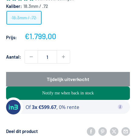
Kaliber:
18.3mm / .72
18.3mm / .72
Actieprijs
€1.799,00
Prijs:
Aantal:
Tijdelijk uitverkocht
Notify me when back in stock
Of
3x €599.67
, 0% rente
Deel dit product