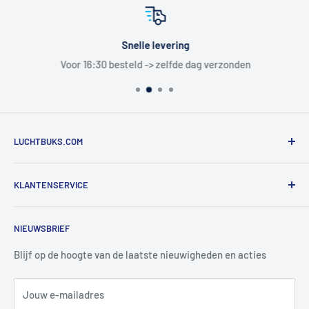
Snelle levering
Voor 16:30 besteld -> zelfde dag verzonden
LUCHTBUKS.COM
De Bascule VOF
KLANTENSERVICE
Utrechtlaan 9
4926 CK LAGE ZWALUWE
Contact
NIEUWSBRIEF
Informatie
Tel:
+31 6 345 30 448
Mail:
info@luchtbuks.com
Privacybeleid
Blijf op de hoogte van de laatste nieuwigheden en acties
Retour / terugbetaling
Jouw e-mailadres
Verzendbeleid