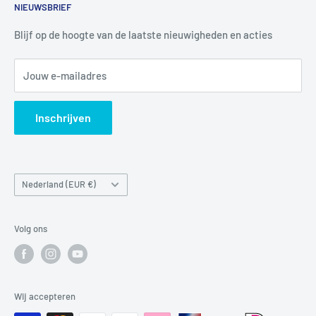
NIEUWSBRIEF
Informatie
Tel:
+31 6 345 30 448
Mail:
info@luchtbuks.com
Privacybeleid
Blijf op de hoogte van de laatste nieuwigheden en acties
Retour / terugbetaling
Jouw e-mailadres
Verzendbeleid
Search
Inschrijven
Land/regio
Nederland (EUR €)
Volg ons
Wij accepteren