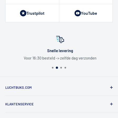
Trustpilot
YouTube
Snelle levering
Voor 16:30 besteld -> zelfde dag verzonden
LUCHTBUKS.COM
De Bascule VOF
KLANTENSERVICE
Utrechtlaan 9
4926 CK LAGE ZWALUWE
Contact