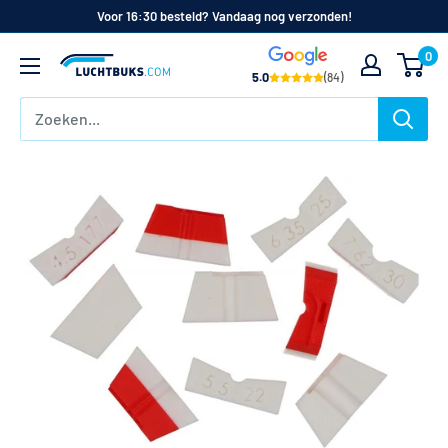
Naar
Voor 16:30 besteld? Vandaag nog verzonden!
de
0
Luchtbuks.com
inhoud
5.0
(84)