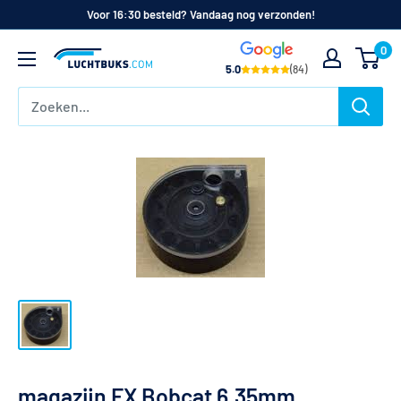
Naar
Voor 16:30 besteld? Vandaag nog verzonden!
de
0
Luchtbuks.com
inhoud
5.0
(84)
magazijn FX Bobcat 6.35mm