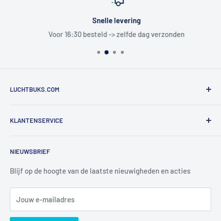
Snelle levering
Voor 16:30 besteld -> zelfde dag verzonden
LUCHTBUKS.COM
De Bascule VOF
KLANTENSERVICE
Utrechtlaan 9
4926 CK LAGE ZWALUWE
Contact
NIEUWSBRIEF
Informatie
Tel:
+31 6 345 30 448
Mail:
info@luchtbuks.com
Privacybeleid
Blijf op de hoogte van de laatste nieuwigheden en acties
Retour / terugbetaling
Jouw e-mailadres
Verzendbeleid
Search