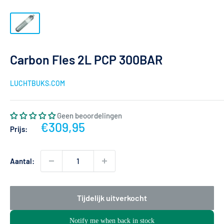
Carbon Fles 2L PCP 300BAR
LUCHTBUKS.COM
Geen beoordelingen
Actieprijs
€309,95
Prijs:
Aantal:
Tijdelijk uitverkocht
Notify me when back in stock