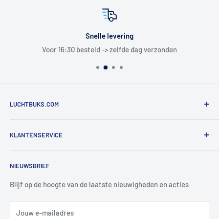
Snelle levering
Voor 16:30 besteld -> zelfde dag verzonden
LUCHTBUKS.COM
De Bascule VOF
KLANTENSERVICE
Utrechtlaan 9
4926 CK LAGE ZWALUWE
Contact
NIEUWSBRIEF
Informatie
Tel:
+31 6 345 30 448
Mail:
info@luchtbuks.com
Privacybeleid
Blijf op de hoogte van de laatste nieuwigheden en acties
Retour / terugbetaling
Jouw e-mailadres
Verzendbeleid