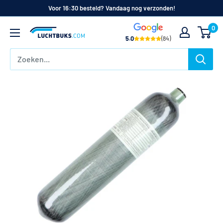
Naar
Voor 16:30 besteld? Vandaag nog verzonden!
de
0
Luchtbuks.com
inhoud
5.0
(84)