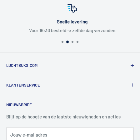
Snelle levering
Voor 16:30 besteld -> zelfde dag verzonden
LUCHTBUKS.COM
De Bascule VOF
KLANTENSERVICE
Utrechtlaan 9
4926 CK LAGE ZWALUWE
Contact
NIEUWSBRIEF
Informatie
Tel:
+31 6 345 30 448
Mail:
info@luchtbuks.com
Privacybeleid
Blijf op de hoogte van de laatste nieuwigheden en acties
Retour / terugbetaling
Jouw e-mailadres
Verzendbeleid