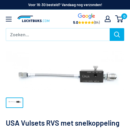
Naar
Voor 16:30 besteld? Vandaag nog verzonden!
de
0
Luchtbuks.com
inhoud
5.0
(84)
USA Vulsets RVS met snelkoppeling