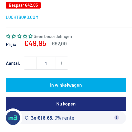
Bespaar
€42,05
LUCHTBUKS.COM
Geen beoordelingen
Actieprijs
€49,95
Normale
€92,00
Prijs:
prijs
Aantal:
In winkelwagen
Nu kopen
Of
3x €16,65
, 0% rente