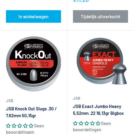
In winkelwagen
Tijdelijk uitverkocht
JSB
JSB
JSB Exact Jumbo Heavy
JSB Knock Out Slugs .30 /
5,52mm .22 18,13gr Bigbox
7.62mm 50,15gr
Geen
Geen
beoordelingen
beoordelingen