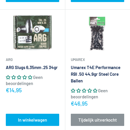
UMAREX
ARG
Umarex T4E Performance
ARG Slugs 6,35mm .25 34gr
RBI .50 44,9gr Steel Core
Geen
Ballen
beoordelingen
Actieprijs
€14,95
Geen
beoordelingen
Actieprijs
€46,95
In winkelwagen
Tijdelijk uitverkocht