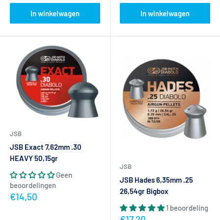
In winkelwagen
In winkelwagen
JSB
JSB Exact 7,62mm .30
HEAVY 50,15gr
JSB
Geen
JSB Hades 6,35mm .25
beoordelingen
26,54gr Bigbox
Actieprijs
€14,50
1 beoordeling
Actieprijs
€17,20