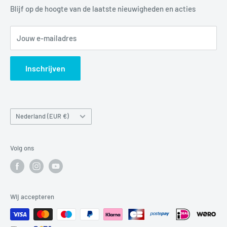
Mail:
info@luchtbuks.com
Privacybeleid
Blijf op de hoogte van de laatste nieuwigheden en acties
Retour / terugbetaling
Jouw e-mailadres
Verzendbeleid
Search
Inschrijven
Land/regio
Nederland (EUR €)
Volg ons
Wij accepteren