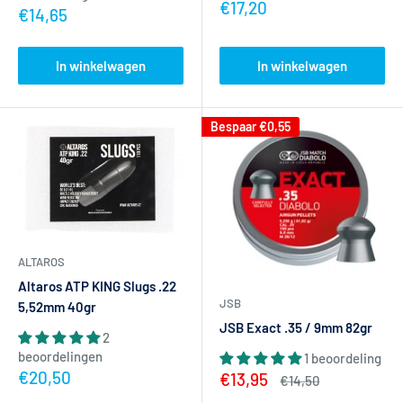
Actieprijs
€17,20
Actieprijs
€14,65
In winkelwagen
In winkelwagen
Bespaar
€0,55
ALTAROS
Altaros ATP KING Slugs .22
JSB
5,52mm 40gr
JSB Exact .35 / 9mm 82gr
2
beoordelingen
1 beoordeling
Actieprijs
€20,50
Actieprijs
€13,95
Normale
€14,50
prijs