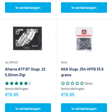
In winkelwagen
In winkelwagen
NSA
ALTAROS
NSA Slugs .254 HPFB 33.6
Altaros ATP BT Slugs .22
grains
5,50mm 31gr
Geen
2
beoordelingen
beoordelingen
Actieprijs
Actieprijs
€19,95
€19,95
In winkelwagen
In winkelwagen