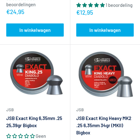
beoordelingen
1 beoordeling
6,35mm (.25):
meer slagkracht, populair voor langere
Actieprijs
€24,95
Actieprijs
€12,95
afstanden
7,62mm (.30):
krachtig kaliber voor 100m+ schieten
In winkelwagen
In winkelwagen
9mm (.35) en groter:
bigbore munitie voor maximaal
vermogen
Merken
Wij voeren topmerken zoals
JSB
,
H&N
,
NSA
,
ZAN Projectiles
,
ARG
en
Altaros.
Zowel voor recreatief gebruik als voor
wedstrijdschieten.
JSB
JSB
Veelgestelde vragen
JSB Exact King Heavy MK2
JSB Exact King 6,35mm .25
.25 6,35mm 34gr (MKII)
25,39gr Bigbox
Welke munitie past bij mijn buks?
Dit hangt af van uw kaliber
Bigbox
Geen