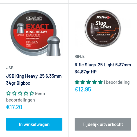
RIFLE
Rifle Slugs .25 Light 6,37mm
JSB
34,87gr HP
JSB King Heavy .25 6,35mm
1 beoordeling
34gr Bigbox
Actieprijs
€12,95
Geen
beoordelingen
Actieprijs
€17,20
In winkelwagen
Tijdelijk uitverkocht