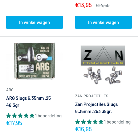
Actieprijs
€13,95
Normale
€14,50
prijs
In winkelwagen
In winkelwagen
ARG
ZAN PROJECTILES
ARG Slugs 6,35mm .25
Zan Projectiles Slugs
46,3gr
6.35mm .253 38gr.
1 beoordeling
1 beoordeling
Actieprijs
€17,95
Actieprijs
€16,95