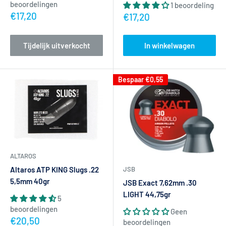
en het doel. Voor precisieschieten met een krachtige buks op
beoordelingen
1 beoordeling
Actieprijs
€17,20
Actieprijs
50m+ raden wij slugs aan. Voor kortere afstanden of minder
€17,20
sterke buksen zijn dome pellets van JSB uitstekend.
Tijdelijk uitverkocht
In winkelwagen
Hoeveel pellets per tin?
Een standaard tin bevat 250 tot 500
stuks, afhankelijk van kaliber en merk.
Bespaar
€0,55
ALTAROS
Altaros ATP KING Slugs .22
JSB
5,5mm 40gr
JSB Exact 7,62mm .30
LIGHT 44,75gr
5
beoordelingen
Geen
Actieprijs
€20,50
beoordelingen