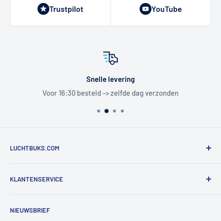
Trustpilot
YouTube
Snelle levering
Voor 16:30 besteld -> zelfde dag verzonden
LUCHTBUKS.COM
De Bascule VOF
KLANTENSERVICE
Utrechtlaan 9
4926 CK LAGE ZWALUWE
Contact
NIEUWSBRIEF
Informatie
Tel:
+31 6 345 30 448