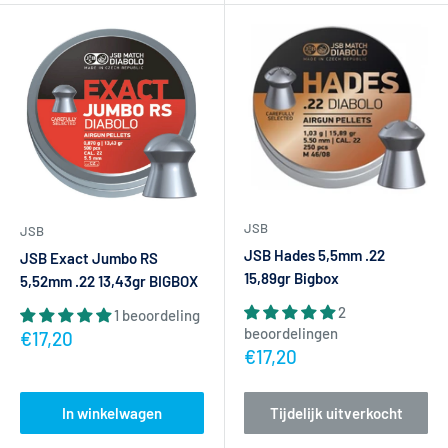
JSB
JSB
JSB Hades 5,5mm .22
JSB Exact Jumbo RS
15,89gr Bigbox
5,52mm .22 13,43gr BIGBOX
2
1 beoordeling
beoordelingen
Actieprijs
€17,20
Actieprijs
€17,20
In winkelwagen
Tijdelijk uitverkocht