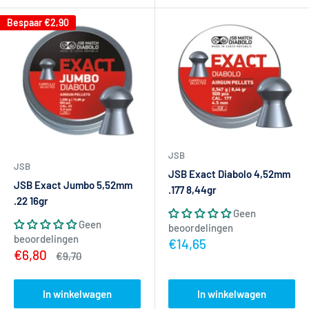
Bespaar
€2,90
JSB
JSB
JSB Exact Diabolo 4,52mm
JSB Exact Jumbo 5,52mm
.177 8,44gr
.22 16gr
Geen
Geen
beoordelingen
beoordelingen
Actieprijs
€14,65
Actieprijs
€6,80
Normale
€9,70
prijs
In winkelwagen
In winkelwagen