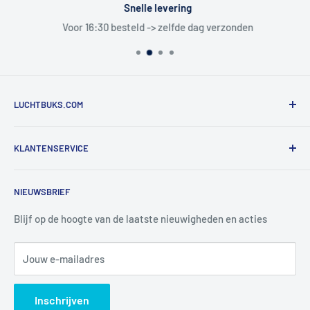
Snelle levering
Voor 16:30 besteld -> zelfde dag verzonden
LUCHTBUKS.COM
De Bascule VOF
KLANTENSERVICE
Utrechtlaan 9
4926 CK LAGE ZWALUWE
Contact
NIEUWSBRIEF
Informatie
Tel:
+31 6 345 30 448
Mail:
info@luchtbuks.com
Privacybeleid
Blijf op de hoogte van de laatste nieuwigheden en acties
Retour / terugbetaling
Jouw e-mailadres
Verzendbeleid
Search
Inschrijven