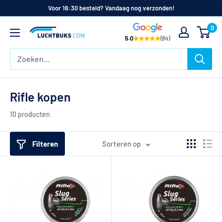
Naar
Voor 16:30 besteld? Vandaag nog verzonden!
de
0
Luchtbuks.com
inhoud
5.0
(84)
Rifle kopen
10 producten
Filteren
Sorteren op