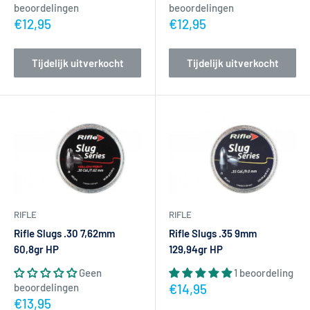
beoordelingen
beoordelingen
Actieprijs
Actieprijs
€12,95
€12,95
Tijdelijk uitverkocht
Tijdelijk uitverkocht
RIFLE
RIFLE
Rifle Slugs .30 7,62mm
Rifle Slugs .35 9mm
60,8gr HP
129,94gr HP
Geen
1 beoordeling
Actieprijs
beoordelingen
€14,95
Actieprijs
€13,95