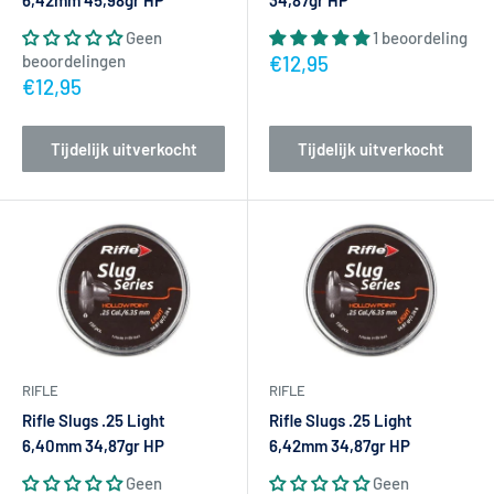
6,42mm 45,98gr HP
34,87gr HP
Geen
1 beoordeling
Actieprijs
beoordelingen
€12,95
Actieprijs
€12,95
Tijdelijk uitverkocht
Tijdelijk uitverkocht
RIFLE
RIFLE
Rifle Slugs .25 Light
Rifle Slugs .25 Light
6,40mm 34,87gr HP
6,42mm 34,87gr HP
Geen
Geen