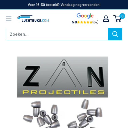
Naar
Voor 16:30 besteld? Vandaag nog verzonden!
de
0
Luchtbuks.com
inhoud
5.0
(84)