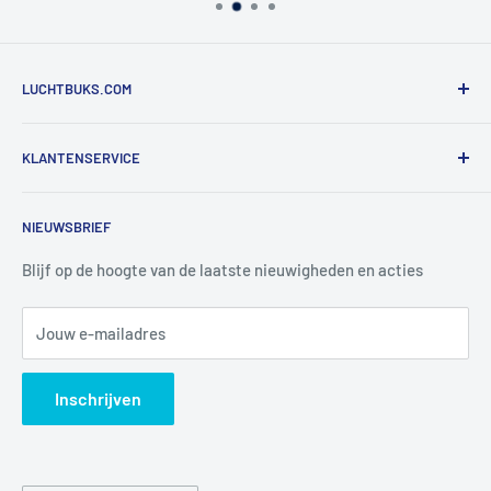
LUCHTBUKS.COM
De Bascule VOF
KLANTENSERVICE
Utrechtlaan 9
4926 CK LAGE ZWALUWE
Contact
NIEUWSBRIEF
Informatie
Tel:
+31 6 345 30 448
Mail:
info@luchtbuks.com
Privacybeleid
Blijf op de hoogte van de laatste nieuwigheden en acties
Retour / terugbetaling
Jouw e-mailadres
Verzendbeleid
Search
Inschrijven