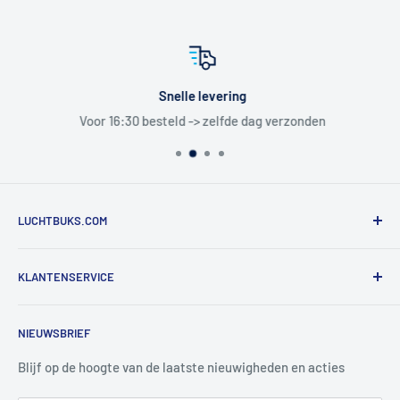
Snelle levering
Voor 16:30 besteld -> zelfde dag verzonden
LUCHTBUKS.COM
De Bascule VOF
KLANTENSERVICE
Utrechtlaan 9
4926 CK LAGE ZWALUWE
Contact
NIEUWSBRIEF
Informatie
Tel:
+31 6 345 30 448
Mail:
info@luchtbuks.com
Privacybeleid
Blijf op de hoogte van de laatste nieuwigheden en acties
Retour / terugbetaling