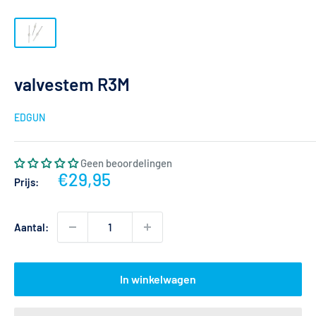
valvestem R3M
EDGUN
Geen beoordelingen
Actieprijs
€29,95
Prijs:
Aantal:
In winkelwagen