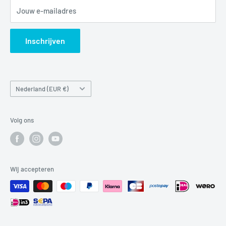
Jouw e-mailadres
Verzendbeleid
Search
Inschrijven
Land/regio
Nederland (EUR €)
Volg ons
Wij accepteren