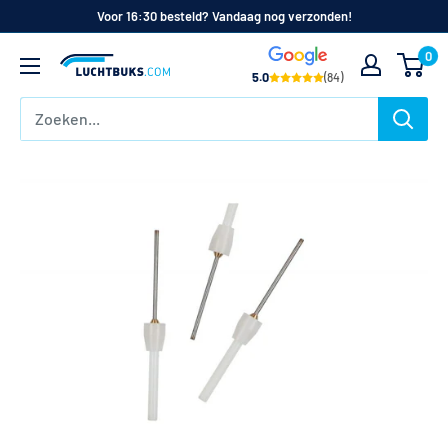
Naar
Voor 16:30 besteld? Vandaag nog verzonden!
de
0
Luchtbuks.com
inhoud
5.0
(84)