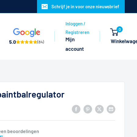
Schrijf je in voor onze nieuwsbrief
Inloggen /
0
Registreren
Mijn
Winkelwag
5.0
(84)
account
paintbalregulator
een beoordelingen