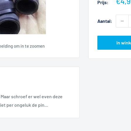
Actie
€4,9
Prijs:
Aantal:
In win
eelding om in te zoomen
.. Maar schroef er wel even deze
niet per ongeluk de pin...