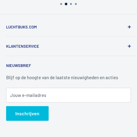
LUCHTBUKS.COM
De Bascule VOF
KLANTENSERVICE
Utrechtlaan 9
4926 CK LAGE ZWALUWE
Contact
NIEUWSBRIEF
Informatie
Tel:
+31 6 345 30 448
Mail:
info@luchtbuks.com
Privacybeleid
Blijf op de hoogte van de laatste nieuwigheden en acties
Retour / terugbetaling
Jouw e-mailadres
Verzendbeleid
Search
Inschrijven