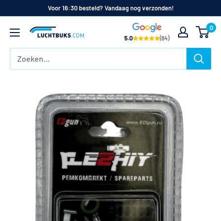
Naar
Voor 16:30 besteld? Vandaag nog verzonden!
de
0
Luchtbuks.com
inhoud
5.0
(84)