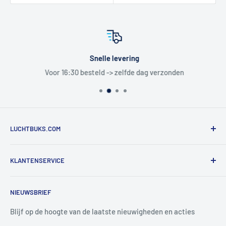
Snelle levering
Voor 16:30 besteld -> zelfde dag verzonden
LUCHTBUKS.COM
De Bascule VOF
KLANTENSERVICE
Utrechtlaan 9
4926 CK LAGE ZWALUWE
Contact
NIEUWSBRIEF
Informatie
Tel:
+31 6 345 30 448
Mail:
info@luchtbuks.com
Privacybeleid
Blijf op de hoogte van de laatste nieuwigheden en acties