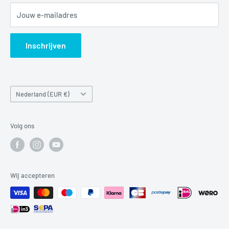
Retour / terugbetaling
Jouw e-mailadres
Verzendbeleid
Search
Inschrijven
Land/regio
Nederland (EUR €)
Volg ons
Wij accepteren