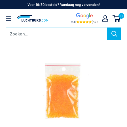
Naar
Voor 16:30 besteld? Vandaag nog verzonden!
de
0
Luchtbuks.com
inhoud
5.0
(84)