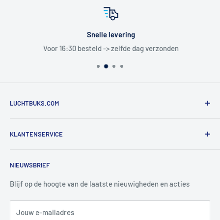
Snelle levering
Voor 16:30 besteld -> zelfde dag verzonden
LUCHTBUKS.COM
De Bascule VOF
KLANTENSERVICE
Utrechtlaan 9
4926 CK LAGE ZWALUWE
Contact
NIEUWSBRIEF
Informatie
Tel:
+31 6 345 30 448
Mail:
info@luchtbuks.com
Privacybeleid
Blijf op de hoogte van de laatste nieuwigheden en acties
Retour / terugbetaling
Jouw e-mailadres
Verzendbeleid