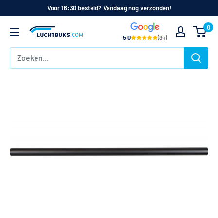
Naar
Voor 16:30 besteld? Vandaag nog verzonden!
de
0
Luchtbuks.com
inhoud
5.0
(84)