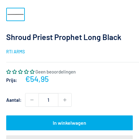
Shroud Priest Prophet Long Black
RTI ARMS
Geen beoordelingen
Actieprijs
€54,95
Prijs:
Aantal:
In winkelwagen