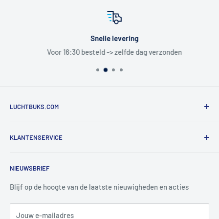
Snelle levering
Voor 16:30 besteld -> zelfde dag verzonden
LUCHTBUKS.COM
De Bascule VOF
KLANTENSERVICE
Utrechtlaan 9
4926 CK LAGE ZWALUWE
Contact
NIEUWSBRIEF
Informatie
Tel:
+31 6 345 30 448
Mail:
info@luchtbuks.com
Privacybeleid
Blijf op de hoogte van de laatste nieuwigheden en acties
Retour / terugbetaling
Jouw e-mailadres
Verzendbeleid