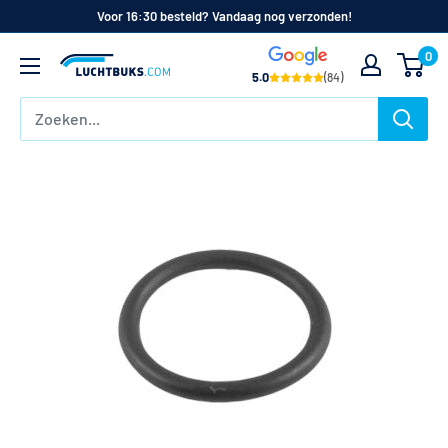
Naar
Voor 16:30 besteld? Vandaag nog verzonden!
de
0
Luchtbuks.com
inhoud
5.0
(84)