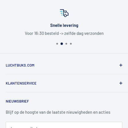
Snelle levering
Voor 16:30 besteld -> zelfde dag verzonden
LUCHTBUKS.COM
De Bascule VOF
KLANTENSERVICE
Utrechtlaan 9
4926 CK LAGE ZWALUWE
Contact
NIEUWSBRIEF
Informatie
Tel:
+31 6 345 30 448
Mail:
info@luchtbuks.com
Privacybeleid
Blijf op de hoogte van de laatste nieuwigheden en acties
Retour / terugbetaling