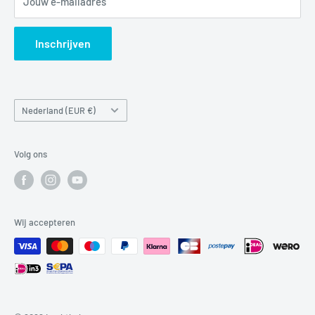
Jouw e-mailadres
Verzendbeleid
Search
Inschrijven
Land/regio
Nederland (EUR €)
Volg ons
Wij accepteren