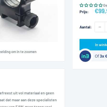
G
Actie
€99,
Prijs:
Aantal:
In win
eelding om in te zoomen
Of
3x 
freest uit vol materiaal en geen
at dat maar aan deze specialisten
 niveau van EAW, maar tegen veel