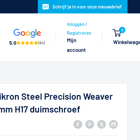
Schrijf je in voor onze nieuwsbrief
Inloggen /
0
Registreren
Mijn
Winkelwag
5.0
(84)
account
kron Steel Precision Weaver
mm H17 duimschroef