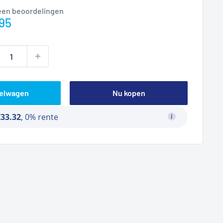
een beoordelingen
prijs
95
kelwagen
Nu kopen
€33.32
, 0% rente