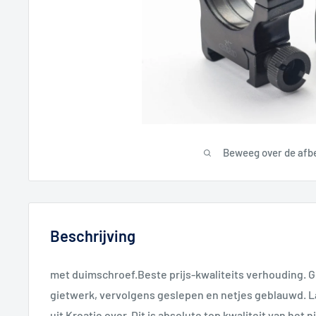
Beweeg over de afb
Beschrijving
met duimschroef.Beste prijs-kwaliteits verhouding. Ge
gietwerk, vervolgens geslepen en netjes geblauwd. La
uit Kroatie over. Dit is absolute top kwaliteit van het