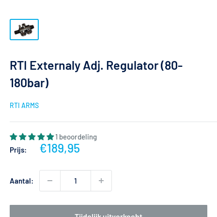
RTI Externaly Adj. Regulator (80-
180bar)
RTI ARMS
1 beoordeling
Actieprijs
€189,95
Prijs:
Aantal:
Tijdelijk uitverkocht