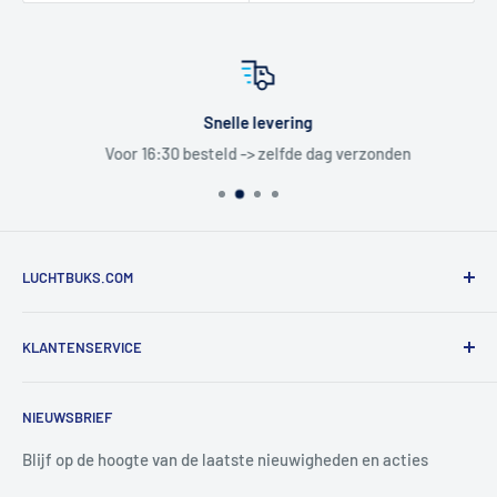
Snelle levering
Voor 16:30 besteld -> zelfde dag verzonden
LUCHTBUKS.COM
De Bascule VOF
KLANTENSERVICE
Utrechtlaan 9
4926 CK LAGE ZWALUWE
Contact
NIEUWSBRIEF
Informatie
Tel:
+31 6 345 30 448
Mail:
info@luchtbuks.com
Privacybeleid
Blijf op de hoogte van de laatste nieuwigheden en acties
Retour / terugbetaling