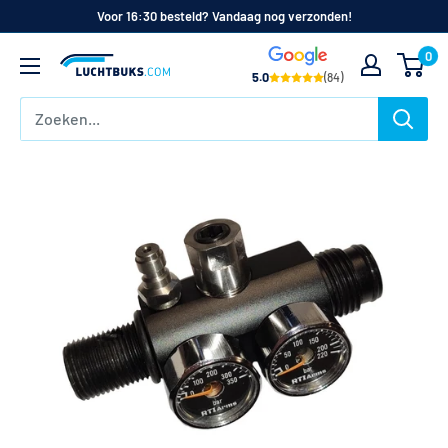
Naar
Voor 16:30 besteld? Vandaag nog verzonden!
de
0
Luchtbuks.com
inhoud
5.0
(84)