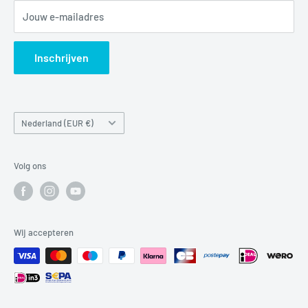
Jouw e-mailadres
Verzendbeleid
Search
Inschrijven
Land/regio
Nederland (EUR €)
Volg ons
Wij accepteren