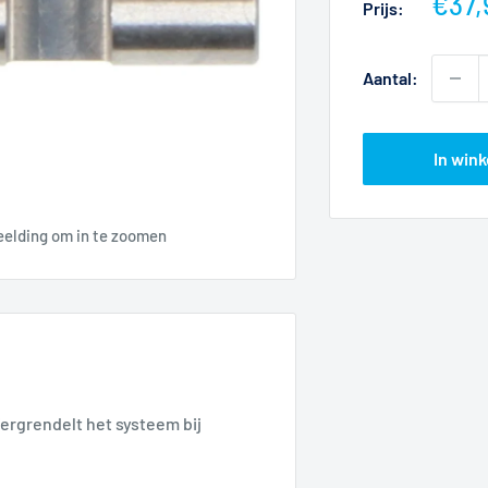
Actie
€37,
Prijs:
Aantal:
In win
eelding om in te zoomen
ergrendelt het systeem bij