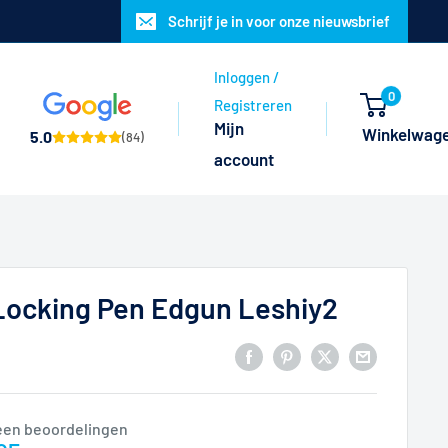
Schrijf je in voor onze nieuwsbrief
Inloggen /
0
Registreren
Mijn
Winkelwag
5.0
(84)
account
Locking Pen Edgun Leshiy2
een beoordelingen