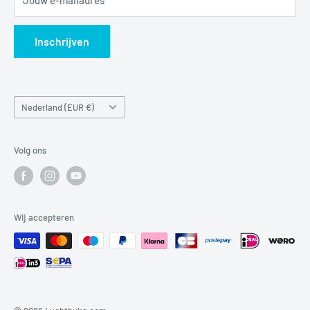
Jouw e-mailadres
Verzendbeleid
Search
Inschrijven
Land/regio
Nederland (EUR €)
Volg ons
Wij accepteren