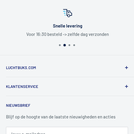
Snelle levering
Voor 16:30 besteld -> zelfde dag verzonden
LUCHTBUKS.COM
De Bascule VOF
KLANTENSERVICE
Utrechtlaan 9
4926 CK LAGE ZWALUWE
Contact
NIEUWSBRIEF
Informatie
Tel:
+31 6 345 30 448
Mail:
info@luchtbuks.com
Privacybeleid
Blijf op de hoogte van de laatste nieuwigheden en acties
Retour / terugbetaling