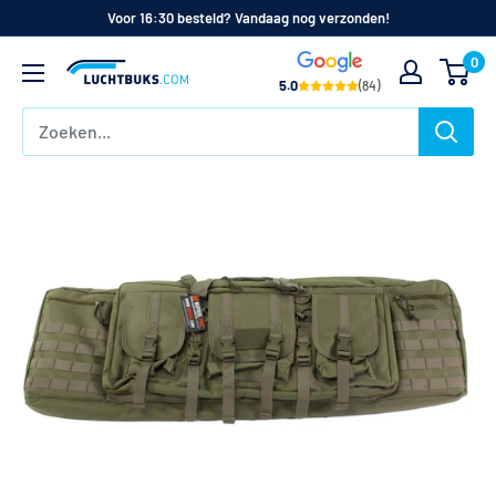
Naar
Voor 16:30 besteld? Vandaag nog verzonden!
de
0
Luchtbuks.com
inhoud
5.0
(84)