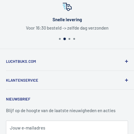
Snelle levering
Voor 16:30 besteld -> zelfde dag verzonden
LUCHTBUKS.COM
De Bascule VOF
KLANTENSERVICE
Utrechtlaan 9
4926 CK LAGE ZWALUWE
Contact
NIEUWSBRIEF
Informatie
Tel:
+31 6 345 30 448
Mail:
info@luchtbuks.com
Privacybeleid
Blijf op de hoogte van de laatste nieuwigheden en acties
Retour / terugbetaling
Jouw e-mailadres
Verzendbeleid