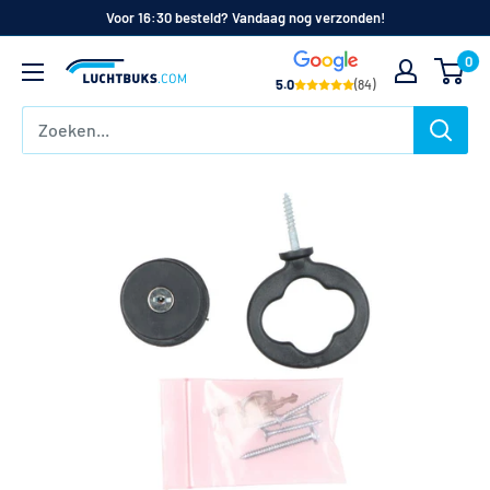
Naar
Voor 16:30 besteld? Vandaag nog verzonden!
de
0
Luchtbuks.com
inhoud
5.0
(84)