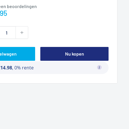
een beoordelingen
prijs
95
kelwagen
Nu kopen
€14.98
, 0% rente