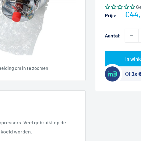
G
Actie
€44,
Prijs:
Aantal:
In win
eelding om in te zoomen
Of
3x 
ressors. Veel gebruikt op de
gekoeld worden.