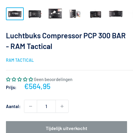
Luchtbuks Compressor PCP 300 BAR
- RAM Tactical
RAM TACTICAL
Geen beoordelingen
Actieprijs
€564,95
Prijs:
Aantal:
Tijdelijk uitverkocht