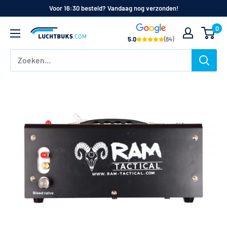
Naar
Voor 16:30 besteld? Vandaag nog verzonden!
de
0
Luchtbuks.com
inhoud
5.0
(84)