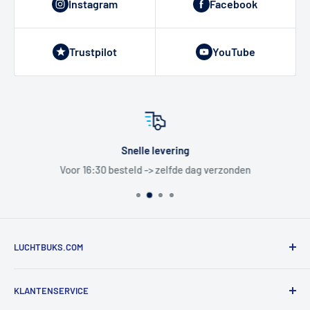
Instagram
Facebook
Trustpilot
YouTube
Snelle levering
Voor 16:30 besteld -> zelfde dag verzonden
LUCHTBUKS.COM
De Bascule VOF
KLANTENSERVICE
Utrechtlaan 9