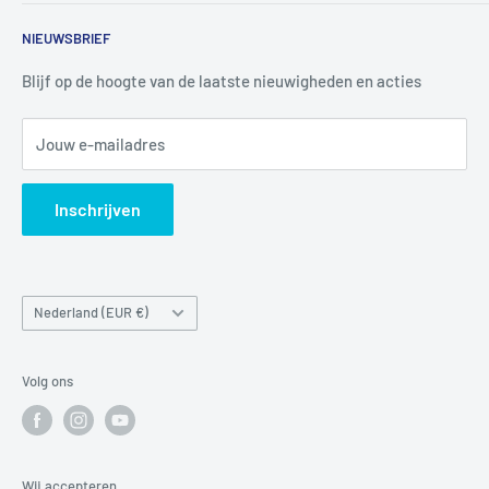
4926 CK LAGE ZWALUWE
Contact
NIEUWSBRIEF
Informatie
Tel:
+31 6 345 30 448
Mail:
info@luchtbuks.com
Privacybeleid
Blijf op de hoogte van de laatste nieuwigheden en acties
Retour / terugbetaling
Jouw e-mailadres
Verzendbeleid
Search
Inschrijven
Land/regio
Nederland (EUR €)
Volg ons
Wij accepteren