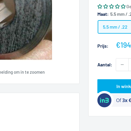
G
Maat:
5.5 mm / .
5.5 mm / .22
Actie
€194
Prijs:
Aantal:
eelding om in te zoomen
In win
Of
3x 