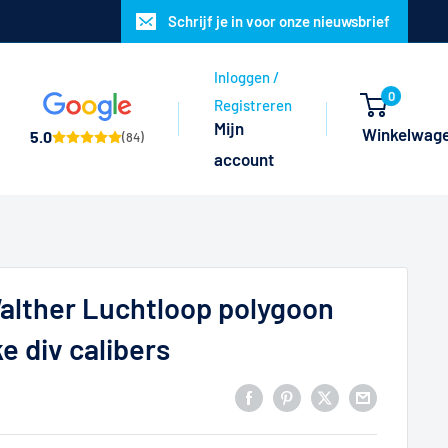
Schrijf je in voor onze nieuwsbrief
Inloggen /
0
Registreren
Mijn
Winkelwag
5.0
(84)
account
alther Luchtloop polygoon
e div calibers
R