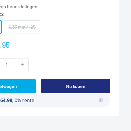
een beoordelingen
22
6.35 mm / .25
prijs
,95
kelwagen
Nu kopen
€64.98
, 0% rente