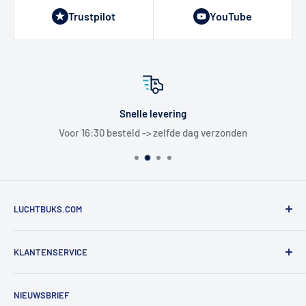
Trustpilot
YouTube
Snelle levering
Voor 16:30 besteld -> zelfde dag verzonden
LUCHTBUKS.COM
De Bascule VOF
KLANTENSERVICE
Utrechtlaan 9
4926 CK LAGE ZWALUWE
Contact
NIEUWSBRIEF
Informatie
Tel:
+31 6 345 30 448