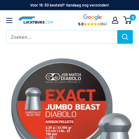
Naar
Voor 16:30 besteld? Vandaag nog verzonden!
de
0
Luchtbuks.com
inhoud
5.0
(84)