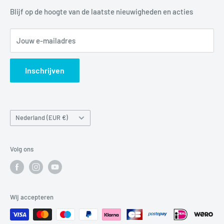
Mail:
info@luchtbuks.com
Privacybeleid
Blijf op de hoogte van de laatste nieuwigheden en acties
Retour / terugbetaling
Jouw e-mailadres
Verzendbeleid
Search
Inschrijven
Land/regio
Nederland (EUR €)
Volg ons
Wij accepteren