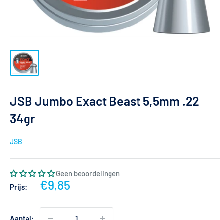
JSB Jumbo Exact Beast 5,5mm .22
34gr
JSB
Geen beoordelingen
Actieprijs
€9,85
Prijs:
Aantal: