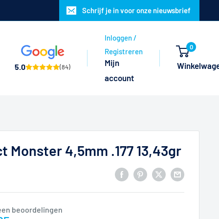
Schrijf je in voor onze nieuwsbrief
Inloggen /
0
Registreren
Mijn
Winkelwag
5.0
(84)
account
t Monster 4,5mm .177 13,43gr
een beoordelingen