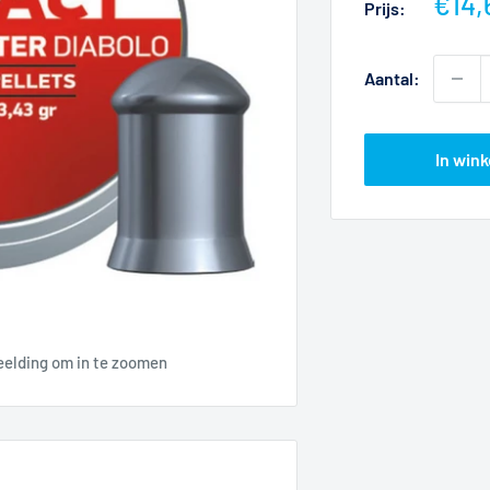
Actie
€14,
Prijs:
Aantal:
In win
eelding om in te zoomen