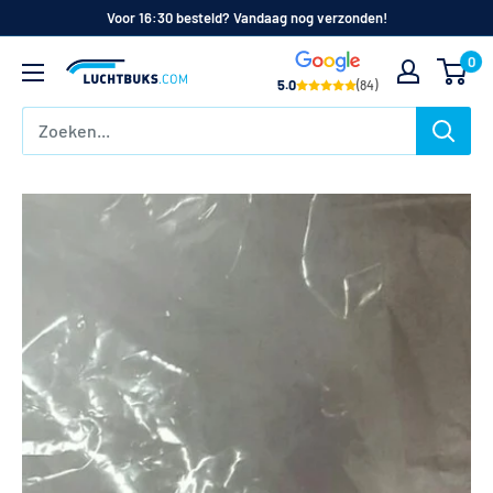
Naar
Voor 16:30 besteld? Vandaag nog verzonden!
de
0
Luchtbuks.com
inhoud
5.0
(84)