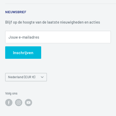
4926 CK LAGE ZWALUWE
Contact
NIEUWSBRIEF
Informatie
Tel:
+31 6 345 30 448
Mail:
info@luchtbuks.com
Privacybeleid
Blijf op de hoogte van de laatste nieuwigheden en acties
Retour / terugbetaling
Jouw e-mailadres
Verzendbeleid
Search
Inschrijven
Land/regio
Nederland (EUR €)
Volg ons