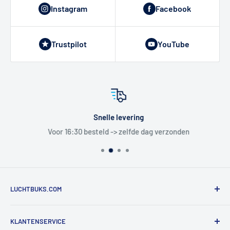
Instagram
Facebook
Trustpilot
YouTube
Snelle levering
Voor 16:30 besteld -> zelfde dag verzonden
LUCHTBUKS.COM
De Bascule VOF
KLANTENSERVICE
Utrechtlaan 9