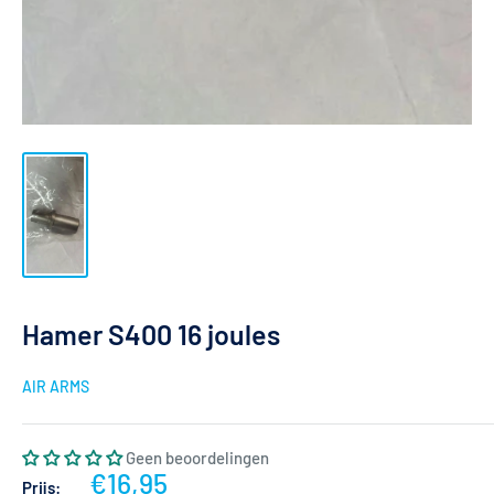
Hamer S400 16 joules
AIR ARMS
Geen beoordelingen
Actieprijs
€16,95
Prijs: