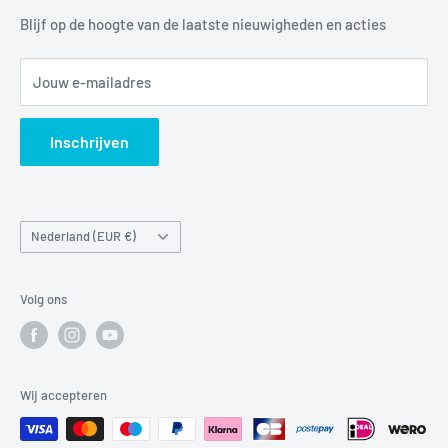
Mail:
info@luchtbuks.com
Privacybeleid
Blijf op de hoogte van de laatste nieuwigheden en acties
Retour / terugbetaling
Jouw e-mailadres
Verzendbeleid
Search
Inschrijven
Land/regio
Nederland (EUR €)
Volg ons
Wij accepteren