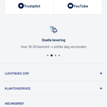
Trustpilot
YouTube
Snelle levering
Voor 16:30 besteld -> zelfde dag verzonden
LUCHTBUKS.COM
De Bascule VOF
KLANTENSERVICE
Utrechtlaan 9
4926 CK LAGE ZWALUWE
Contact
NIEUWSBRIEF
Informatie
Tel:
+31 6 345 30 448