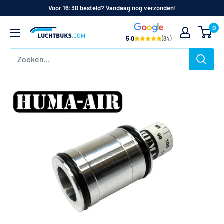
Naar
Voor 16:30 besteld? Vandaag nog verzonden!
de
0
Luchtbuks.com
inhoud
5.0
(84)