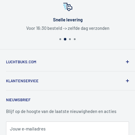
Snelle levering
Voor 16:30 besteld -> zelfde dag verzonden
LUCHTBUKS.COM
De Bascule VOF
KLANTENSERVICE
Utrechtlaan 9
4926 CK LAGE ZWALUWE
Contact
NIEUWSBRIEF
Informatie
Tel:
+31 6 345 30 448
Mail:
info@luchtbuks.com
Privacybeleid
Blijf op de hoogte van de laatste nieuwigheden en acties
Retour / terugbetaling
Jouw e-mailadres
Verzendbeleid