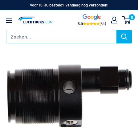
Naar
Voor 16:30 besteld? Vandaag nog verzonden!
de
0
Luchtbuks.com
inhoud
5.0
(84)