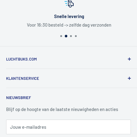
Snelle levering
Voor 16:30 besteld -> zelfde dag verzonden
LUCHTBUKS.COM
De Bascule VOF
KLANTENSERVICE
Utrechtlaan 9
4926 CK LAGE ZWALUWE
Contact
NIEUWSBRIEF
Informatie
Tel:
+31 6 345 30 448
Mail:
info@luchtbuks.com
Privacybeleid
Blijf op de hoogte van de laatste nieuwigheden en acties
Retour / terugbetaling
Jouw e-mailadres
Verzendbeleid